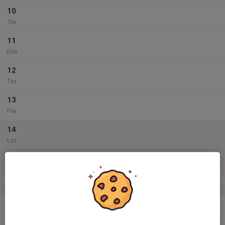
10
Tis
11
Ons
12
Tor
13
Fre
14
Lör
15
Sön
v.47
16
Mån