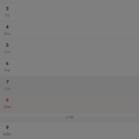
3
Tis
4
Ons
5
Tor
6
Fre
7
Lör
8
Sön
v.46
9
Mån