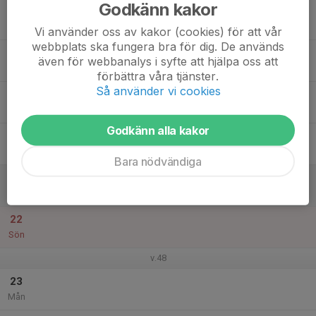
Godkänn kakor
17
Tis
Vi använder oss av kakor (cookies) för att vår
webbplats ska fungera bra för dig. De används
18
även för webbanalys i syfte att hjälpa oss att
Ons
förbättra våra tjänster.
Så använder vi cookies
19
Tor
Godkänn alla kakor
20
Fre
Bara nödvändiga
21
Lör
22
Sön
v.48
23
Mån