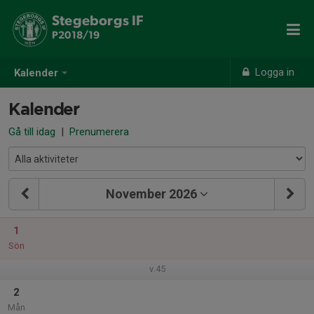
Stegeborgs IF
P2018/19
Logga in
Kalender
Kalender
Gå till idag
|
Prenumerera
November 2026
1
Sön
v.45
2
Mån