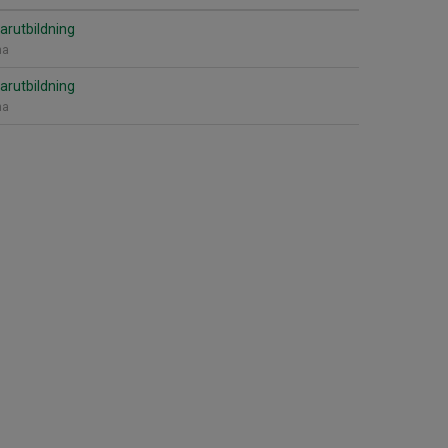
arutbildning
na
arutbildning
na