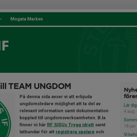
Mogata Marken
IF
ill TEAM UNGDOM
Nyhe
På denna sida avser vi att erbjuda
före
ungdomsledare möjlighet att ta del av
Lär dig
relevant information samt dokumentation
4 aug
kopplad till ungdomsverksamheten. B.la
Somma
finner ni här
RF SISUs Trygg idrott
samt
18 jun
lathundar för att
registrera spelare
och
Vi behö