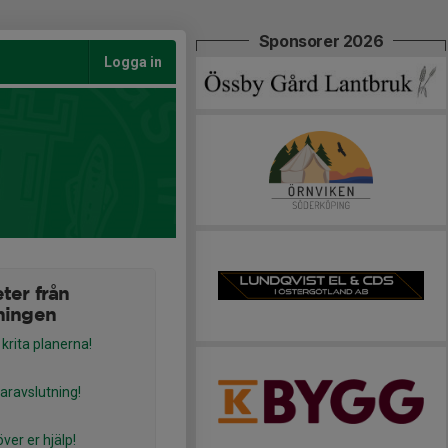
Sponsorer 2026
Logga in
ter från
ningen
 krita planerna!
ravslutning!
ver er hjälp!