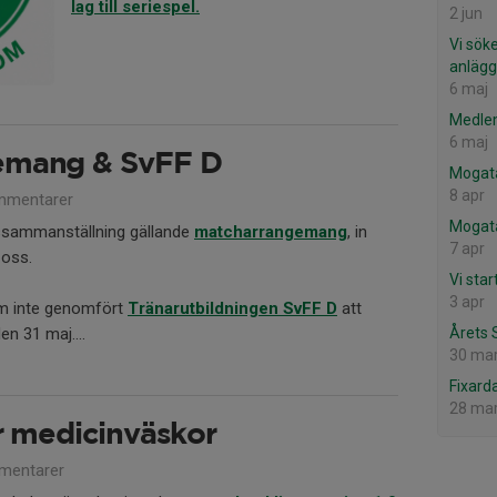
lag till seriespel.
2 jun
Vi sök
anlägg
6 maj
Medle
6 maj
emang & SvFF D
Mogat
8 apr
mmentarer
Mogata
ssammanställning gällande
matcharrangemang
, in
7 apr
 oss.
Vi star
3 apr
om inte genomfört
Tränarutbildningen SvFF D
att
n 31 maj....
Årets 
30 ma
Fixard
28 ma
r medicinväskor
mentarer