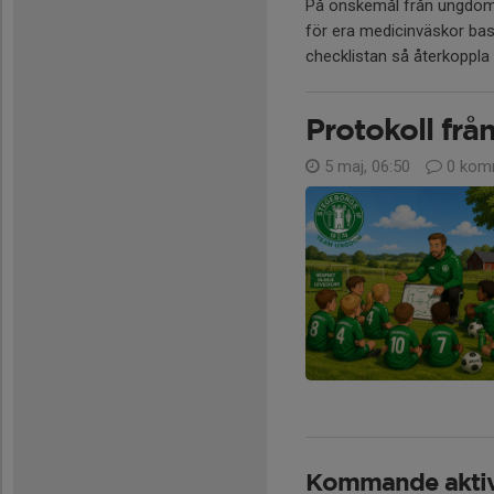
På önskemål från ungdom
för era medicinväskor base
checklistan så återkoppla t
Protokoll fr
5 maj, 06:50
0 kom
Kommande aktiv