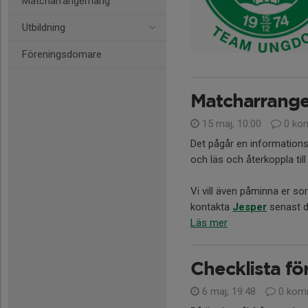
Matcharrangemang
Utbildning
Föreningsdomare
Matcharrang
15 maj, 10:00
0 ko
Det pågår en information
och läs och återkoppla till
Vi vill även påminna er s
kontakta
Jesper
senast de
Läs mer
Checklista fö
6 maj, 19:48
0 kom