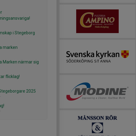
er
ningsansvariga!
mskap i Stegeborg
a marken
 Marken närmar sig
tar flicklag!
Stegeborgare 2025
r
ag!
r