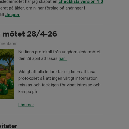
sledarmötet har jag skapat en
checklista version 1.0
rat på ålder, om ni har förslag på ändringar i
ill
Jesper
ån mötet 28/4-26
mentarer
Nu finns protokoll från ungdomsledarmötet
den 28 april att läsas
här...
Viktigt att alla ledare tar sig tiden att läsa
protokollet så att ingen viktigt information
missas och tack igen för visat intresse och
kämpa på...
Läs mer
iteter