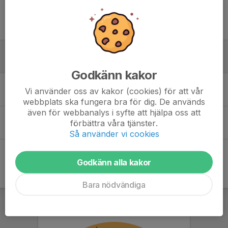
Tidigare nyheter
Matcharrangemang & SvFF D
15 maj, 10:00
0
Godkänn kakor
Checklista för medicinväskor
Vi använder oss av kakor (cookies) för att vår
6 maj, 19:48
0
webbplats ska fungera bra för dig. De används
även för webbanalys i syfte att hjälpa oss att
Protokoll från mötet 28/4-26
förbättra våra tjänster.
5 maj, 06:50
0
Så använder vi cookies
Godkänn alla kakor
Bara nödvändiga