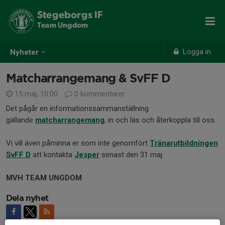
Stegeborgs IF
Team Ungdom
Logga in
Nyheter
Matcharrangemang & SvFF D
15 maj, 10:00
0 kommentarer
Det pågår en informationssammanställning
gällande
matcharrangemang
, in och läs och återkoppla till oss.
Vi vill även påminna er som inte genomfört
Tränarutbildningen
SvFF D
att kontakta
Jesper
senast den 31 maj.
MVH TEAM UNGDOM
Dela nyhet