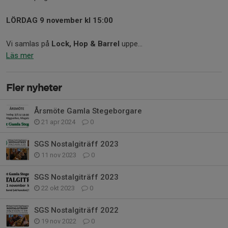
LÖRDAG 9 november kl 15:00
Vi samlas på
Lock, Hop & Barrel
uppe...
Läs mer
Fler nyheter
Årsmöte Gamla Stegeborgare
21 apr 2024
0
SGS Nostalgiträff 2023
11 nov 2023
0
SGS Nostalgiträff 2023
22 okt 2023
0
SGS Nostalgiträff 2022
19 nov 2022
0