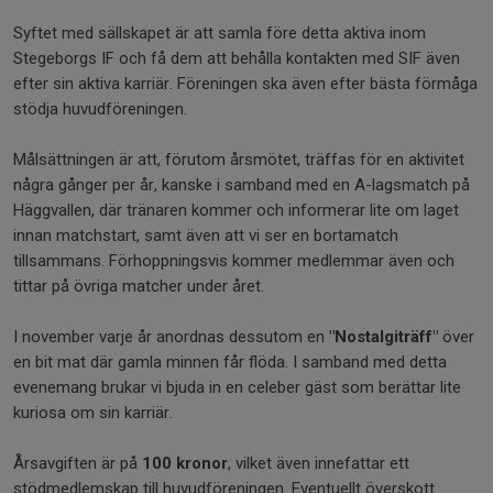
Syftet med sällskapet är att samla före detta aktiva inom
Stegeborgs IF och få dem att behålla kontakten med SIF även
efter sin aktiva karriär. Föreningen ska även efter bästa förmåga
stödja huvudföreningen.
Målsättningen är att, förutom årsmötet, träffas för en aktivitet
några gånger per år, kanske i samband med en A-lagsmatch på
Häggvallen, där tränaren kommer och informerar lite om laget
innan matchstart, samt även att vi ser en bortamatch
tillsammans. Förhoppningsvis kommer medlemmar även och
tittar på övriga matcher under året.
I november varje år anordnas dessutom en
"Nostalgiträff"
över
en bit mat där gamla minnen får flöda. I samband med detta
evenemang brukar vi bjuda in en celeber gäst som berättar lite
kuriosa om sin karriär.
Årsavgiften är på
100 kronor
, vilket även innefattar ett
stödmedlemskap till huvudföreningen. Eventuellt överskott