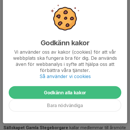
årets
”NOSTALGITRÄFF"
på Lock, Hop & Barrel (vid kanalen) i
Söderköping.
LÖRDAG 22 november kl 12:00
Vi samlas på
Lock, Hop & Barrel
uppe...
Godkänn kakor
Läs mer
Vi använder oss av kakor (cookies) för att vår
webbplats ska fungera bra för dig. De används
Årsmöte Gamla Stegeborgare
även för webbanalys i syfte att hjälpa oss att
förbättra våra tjänster.
4 apr 2025
0 kommentarer
Så använder vi cookies
Godkänn alla kakor
Bara nödvändiga
Sällskapet Gamla Stegeborgare
kallar medlemmar till årsmöte