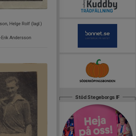
n, Helge Rolf (lagl.)
l-Erik Andersson
Stöd Stegeborgs IF