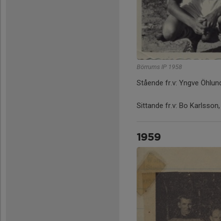
Börrums IP 1958
Stående fr.v: Yngve Öhlu
Sittande fr.v: Bo Karlsso
1959