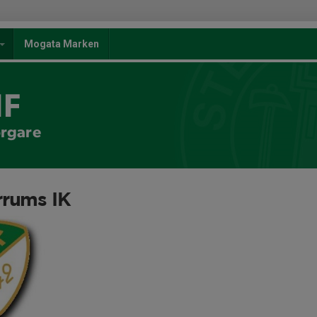
Mogata Marken
IF
orgare
rrums IK