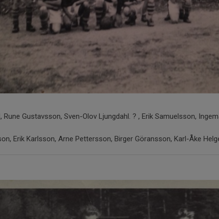
l, Rune Gustavsson, Sven-Olov Ljungdahl. ? , Erik Samuelsson, Inge
sson, Erik Karlsson, Arne Pettersson, Birger Göransson, Karl-Åke Hel