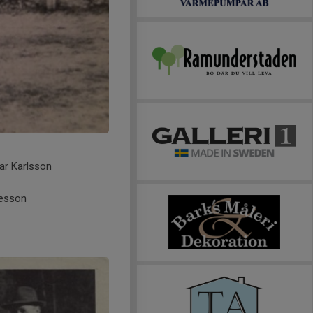
mar Karlsson
gesson