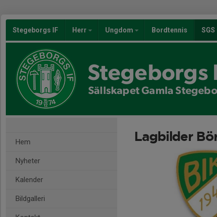
Stegeborgs IF
Herr
Ungdom
Bordtennis
SGS
Stegeborgs 
Sällskapet Gamla Stegeb
Lagbilder Bö
Hem
Nyheter
Kalender
Bildgalleri