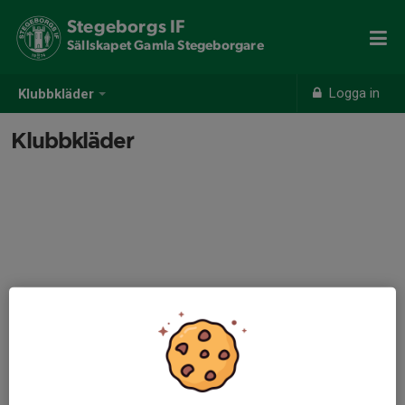
Stegeborgs IF
Sällskapet Gamla Stegeborgare
Logga in
Klubbkläder
Klubbkläder