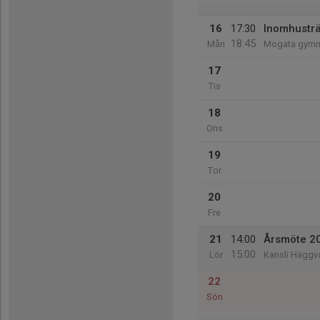
16
17:30
Inomhustr
18:45
Mån
Mogata gymna
17
Tis
18
Ons
19
Tor
20
Fre
21
14:00
Årsmöte 2
15:00
Lör
Kansli Häggva
22
Sön