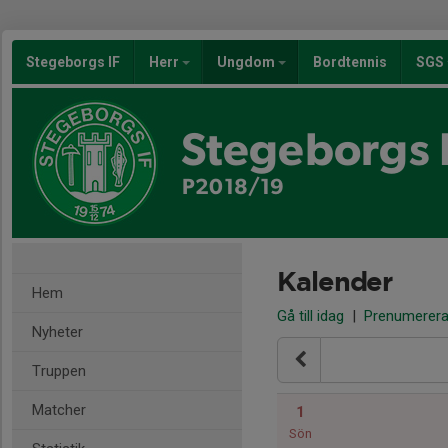
Stegeborgs IF
Herr
Ungdom
Bordtennis
SGS
Stegeborgs 
P2018/19
Kalender
Hem
Gå till idag
|
Prenumerer
Nyheter
Truppen
Matcher
1
Sön