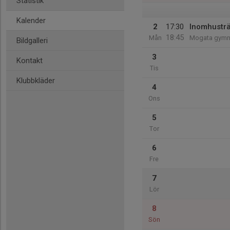
Statistik
Kalender
2
17:30
Inomhustr
18:45
Mån
Mogata gymna
Bildgalleri
3
Kontakt
Tis
Klubbkläder
4
Ons
5
Tor
6
Fre
7
Lör
8
Sön