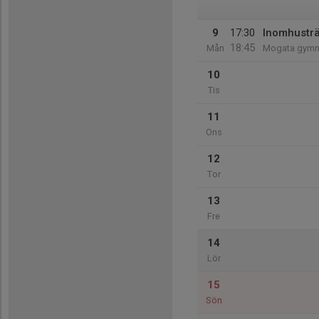
9
17:30
Inomhustr
18:45
Mån
Mogata gymna
10
Tis
11
Ons
12
Tor
13
Fre
14
Lör
15
Sön