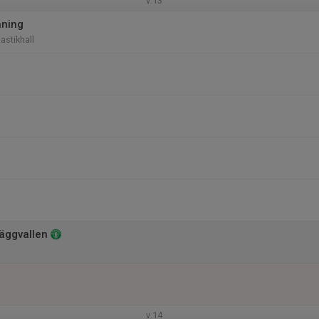
v.13
äning
stikhall
äggvallen
v.14