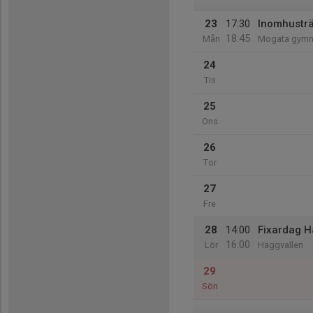
23
17:30
Inomhustr
18:45
Mån
Mogata gymna
24
Tis
25
Ons
26
Tor
27
Fre
28
14:00
Fixardag H
16:00
Lör
Häggvallen
29
Sön