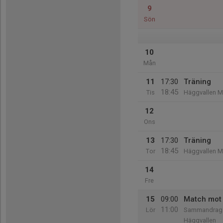
9
Sön
10
Mån
11
17:30
Träning
18:45
Tis
Häggvallen 
12
Ons
13
17:30
Träning
18:45
Tor
Häggvallen 
14
Fre
15
09:00
Match mot
11:00
Lör
Sammandrag
Häggvallen