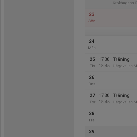
Krokhagens I
23
Sön
24
Mån
25
17:30
Träning
18:45
Tis
Häggvallen 
26
Ons
27
17:30
Träning
18:45
Tor
Häggvallen 
28
Fre
29