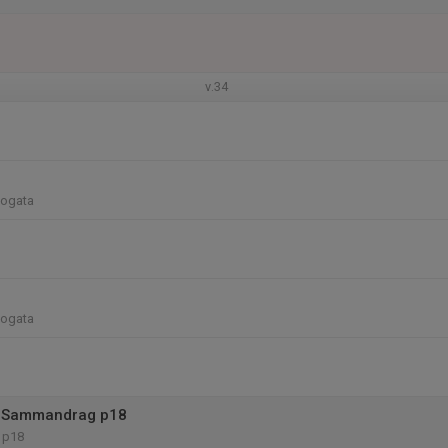
v.34
Mogata
Mogata
 Sammandrag p18
 p18