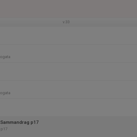
v.33
Mogata
Mogata
 Sammandrag p17
 p17