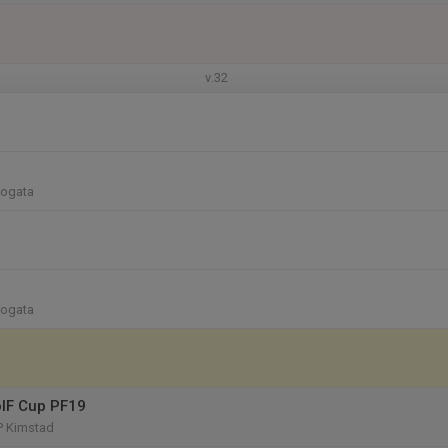
v.32
Mogata
Mogata
IF Cup PF19
P Kimstad