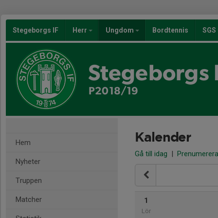
Stegeborgs IF
Herr
Ungdom
Bordtennis
SGS
Stegeborgs 
P2018/19
Kalender
Hem
Gå till idag
|
Prenumerer
Nyheter
Truppen
Matcher
1
Lör