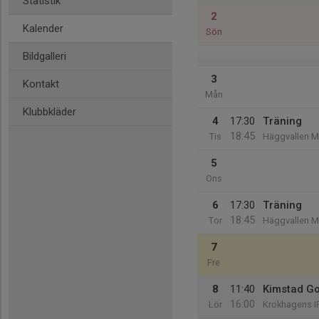
Statistik
2
Kalender
Sön
Bildgalleri
3
Kontakt
Mån
Klubbkläder
4
17:30
Träning
18:45
Tis
Häggvallen 
5
Ons
6
17:30
Träning
18:45
Tor
Häggvallen 
7
Fre
8
11:40
Kimstad Go
16:00
Lör
Krokhagens I