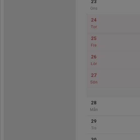
23
Ons
24
Tor
25
Fre
26
Lör
27
Sön
28
Mån
29
Tis
30