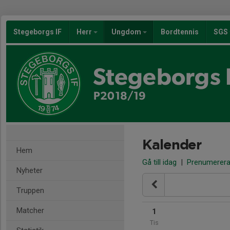
Stegeborgs IF
Herr
Ungdom
Bordtennis
SGS
Stegeborgs 
P2018/19
Kalender
Hem
Gå till idag
|
Prenumerer
Nyheter
Truppen
Matcher
1
Tis