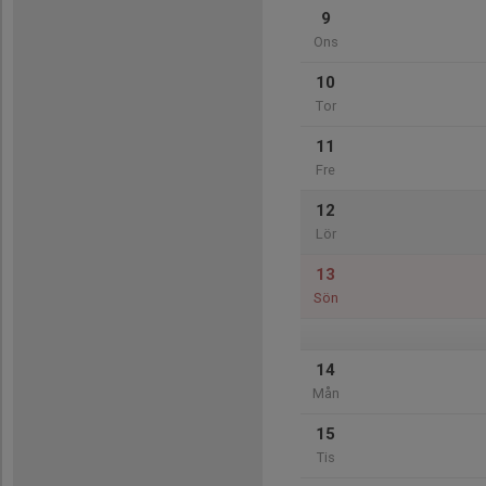
9
Ons
10
Tor
11
Fre
12
Lör
13
Sön
14
Mån
15
Tis