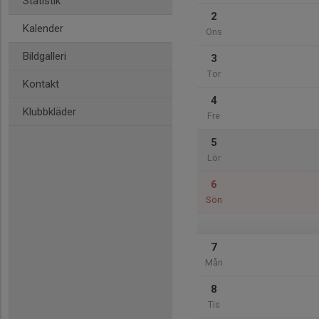
Statistik
2
Kalender
Ons
Bildgalleri
3
Tor
Kontakt
4
Klubbkläder
Fre
5
Lör
6
Sön
7
Mån
8
Tis