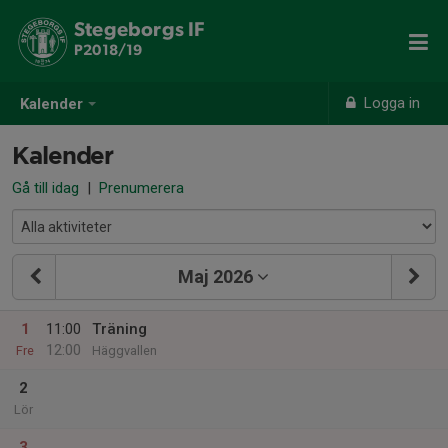
Stegeborgs IF
P2018/19
Logga in
Kalender
Kalender
Gå till idag
|
Prenumerera
Maj 2026
1
11:00
Träning
12:00
Fre
Häggvallen
2
Lör
3