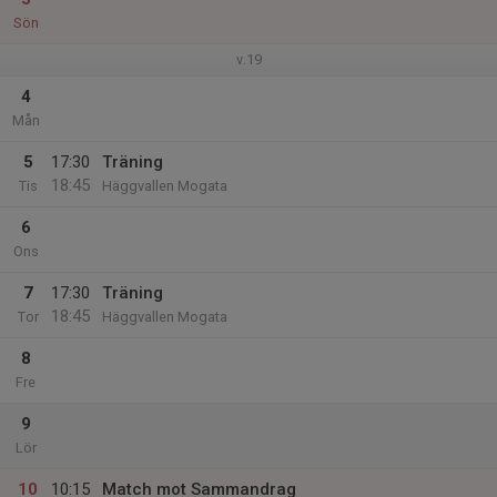
Sön
v.19
4
Mån
5
17:30
Träning
18:45
Tis
Häggvallen Mogata
6
Ons
7
17:30
Träning
18:45
Tor
Häggvallen Mogata
8
Fre
9
Lör
10
10:15
Match mot Sammandrag