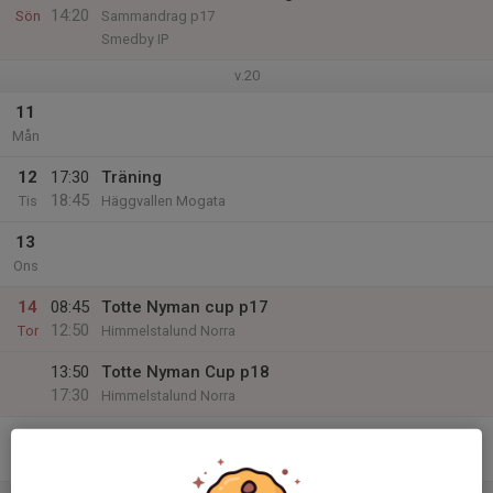
14:20
Sön
Sammandrag p17
Smedby IP
v.20
11
Mån
12
17:30
Träning
18:45
Tis
Häggvallen Mogata
13
Ons
14
08:45
Totte Nyman cup p17
12:50
Tor
Himmelstalund Norra
13:50
Totte Nyman Cup p18
17:30
Himmelstalund Norra
15
Fre