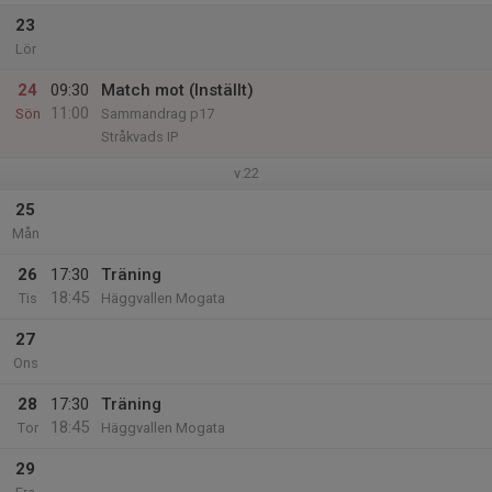
23
Lör
24
09:30
Match mot (Inställt)
11:00
Sön
Sammandrag p17
Stråkvads IP
v.22
25
Mån
26
17:30
Träning
18:45
Tis
Häggvallen Mogata
27
Ons
28
17:30
Träning
18:45
Tor
Häggvallen Mogata
29