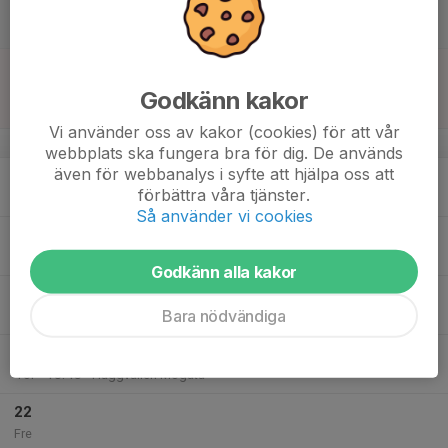
16
Lör
17
10:00
Match mot Sammandrag
15:00
Sön
Sammandrag p18
Godkänn kakor
Häggvallen
Vi använder oss av kakor (cookies) för att vår
v.21
webbplats ska fungera bra för dig. De används
även för webbanalys i syfte att hjälpa oss att
18
förbättra våra tjänster.
Mån
Så använder vi cookies
19
17:30
Träning
18:45
Tis
Häggvallen Mogata
Godkänn alla kakor
20
Bara nödvändiga
Ons
21
17:30
Träning
18:45
Tor
Häggvallen Mogata
22
Fre