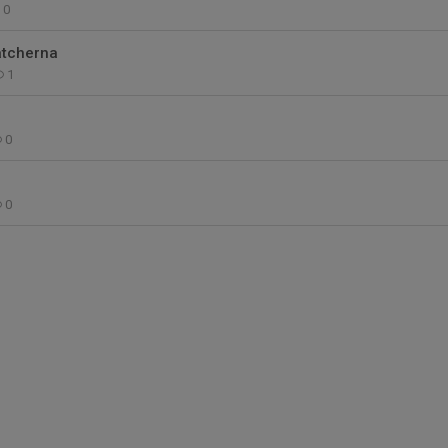
0
atcherna
1
0
0