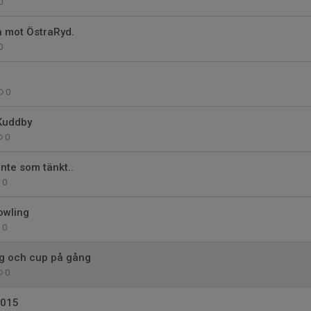
0
 mot ÖstraRyd.
0
0
Kuddby
0
 inte som tänkt..
0
owling
0
g och cup på gång
0
2015