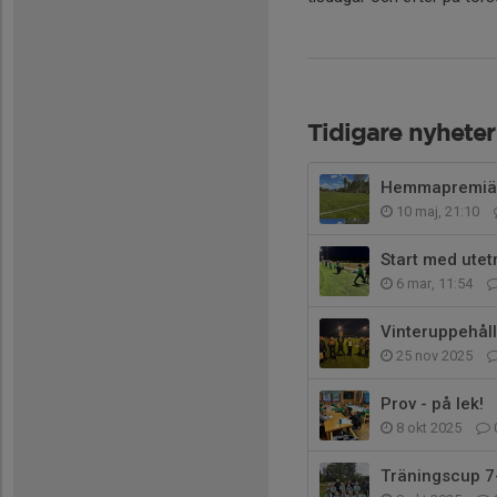
Tidigare nyheter
Hemmapremiä
10 maj, 21:10
Start med utet
6 mar, 11:54
Vinteruppehål
25 nov 2025
Prov - på lek!
8 okt 2025
Träningscup 