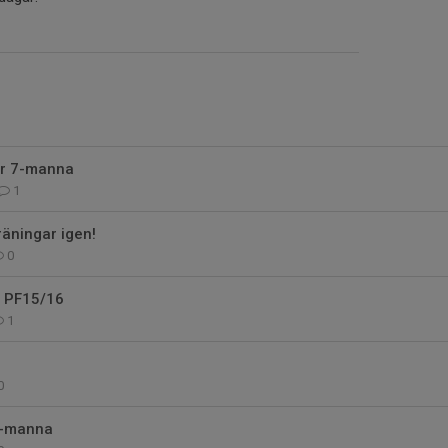
r 7-manna
1
räningar igen!
0
l PF15/16
1
0
7-manna