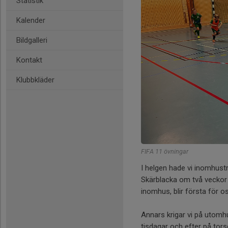
Statistik
Kalender
Bildgalleri
Kontakt
Klubbkläder
FIFA 11 övningar
I helgen hade vi inomhustr
Skärblacka om två veckor s
inomhus, blir första för o
Annars krigar vi på utomhus
tisdagar och efter på tor