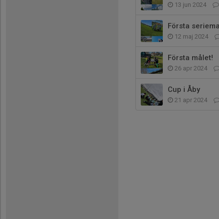
13 jun 2024
Första seriem
12 maj 2024
Första målet!
26 apr 2024
Cup i Åby
21 apr 2024