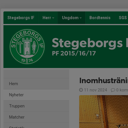
Stegeborgs IF
Herr
Ungdom
Bordtennis
SGS
Stegeborgs 
PF 2015/16/17
Inomhusträni
Hem
11 nov 2024
0 kom
Nyheter
Truppen
Matcher