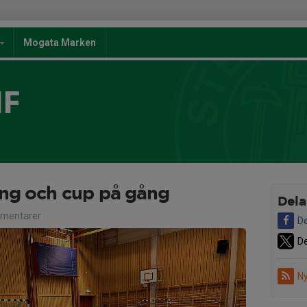
Mogata Marken
IF
ng och cup på gång
Dela
mentarer
De
De
Ny