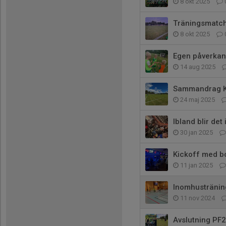
8 okt 2025
Träningsmatch
8 okt 2025
Egen påverkan
14 aug 2025
Sammandrag 
24 maj 2025
Ibland blir det
30 jan 2025
Kickoff med b
11 jan 2025
Inomhustränin
11 nov 2024
Avslutning PF