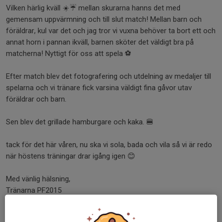
Vilken härlig kväll ☀️☔️ mellan skurarna hanns det med
gemensam uppvärmning och till slut match! Mellan barn och
föräldrar, kul var det och jag tror vi vuxna behöver ta bort ett och
annat horn i pannan ikväll, barnen sköter det väldigt bra på
matcherna! Nyttigt för oss att spela ⚽️
Efter match blev det fotografering och utdelning av medaljer till
spelarna och vi tränare fick varsina väldigt fina gåvor utav
föräldrar och barn.
Sen blev det grillade hamburgare och kaka. 🍔
tack för det här våren, nu ska vi sola, bada och vila så vi är redo
när höstens träningar drar igång igen 😊
Med vänlig hälsning,
Tränarna PF2015
Dela nyhet