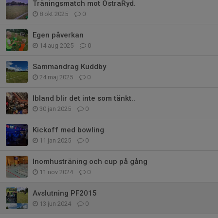
Träningsmatch mot ÖstraRyd.
8 okt 2025
0
Egen påverkan
14 aug 2025
0
Sammandrag Kuddby
24 maj 2025
0
Ibland blir det inte som tänkt..
30 jan 2025
0
Kickoff med bowling
11 jan 2025
0
Inomhusträning och cup på gång
11 nov 2024
0
Avslutning PF2015
13 jun 2024
0