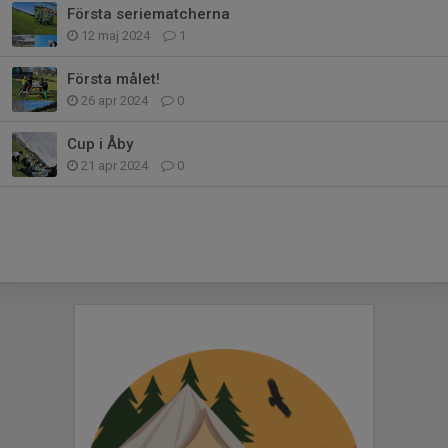
Första seriematcherna
12 maj 2024
1
Första målet!
26 apr 2024
0
Cup i Åby
21 apr 2024
0