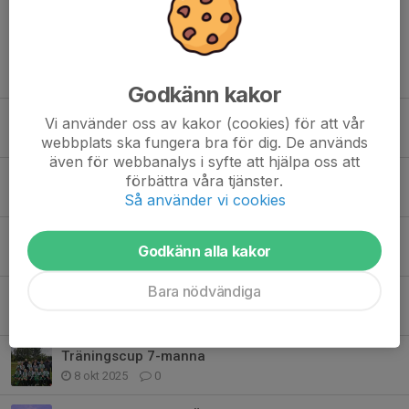
Tidigare nyheter
Godkänn kakor
Hemmapremiär 7-manna
Vi använder oss av kakor (cookies) för att vår
10 maj, 21:10
1
webbplats ska fungera bra för dig. De används
även för webbanalys i syfte att hjälpa oss att
Start med uteträningar igen!
förbättra våra tjänster.
Så använder vi cookies
6 mar, 11:54
0
Vinteruppehåll PF15/16
Godkänn alla kakor
25 nov 2025
1
Bara nödvändiga
Prov - på lek!
8 okt 2025
0
Träningscup 7-manna
8 okt 2025
0