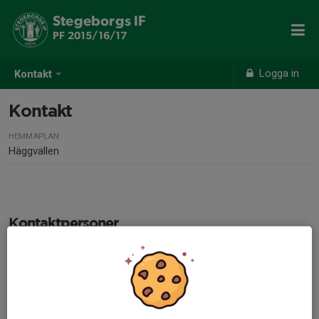
Stegeborgs IF
PF 2015/16/17
Logga in
Kontakt
Kontakt
HEMMAPLAN
Häggvallen
Kontaktpersoner
Rebecka Rahm
Ungdomstränare
073-316 03 32
rebecka_rahm@hotmail.com