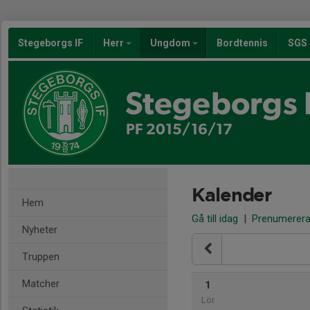
Stegeborgs IF
Herr
Ungdom
Bordtennis
SGS
Stegeborgs 
PF 2015/16/17
Kalender
Hem
Gå till idag
|
Prenumerer
Nyheter
Truppen
Matcher
1
Lör