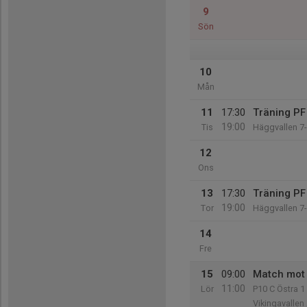
9
Sön
10
Mån
11
17:30
Träning PF
19:00
Tis
Häggvallen 7
12
Ons
13
17:30
Träning PF
19:00
Tor
Häggvallen 7
14
Fre
15
09:00
Match mot 
11:00
Lör
P10 C Östra 1
Vikingavallen