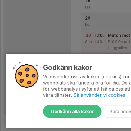
28
Fre
29
Lör
30
12:00
Match mot 
13:30
Sön
P10 C Östra 1
Häggvallen
Godkänn kakor
31
Mån
Vi använder oss av kakor (cookies) för 
webbplats ska fungera bra för dig. De
för webbanalys i syfte att hjälpa oss att
våra tjänster.
Så använder vi cookies
Godkänn alla kakor
Bara nöd
Tjäna pengar till laget