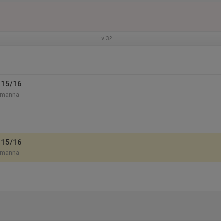
v.32
 15/16
-manna
 15/16
-manna