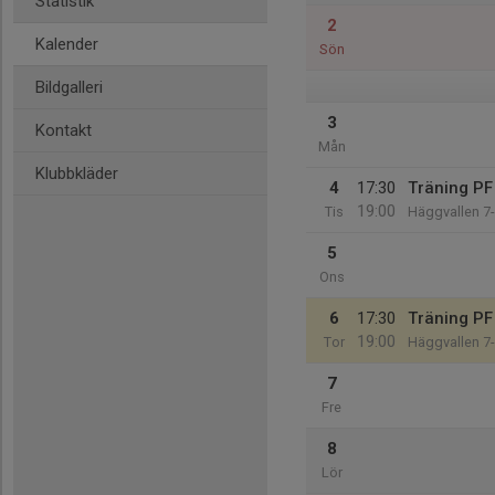
Statistik
2
Kalender
Sön
Bildgalleri
3
Kontakt
Mån
Klubbkläder
4
17:30
Träning PF
19:00
Tis
Häggvallen 7
5
Ons
6
17:30
Träning PF
19:00
Tor
Häggvallen 7
7
Fre
8
Lör