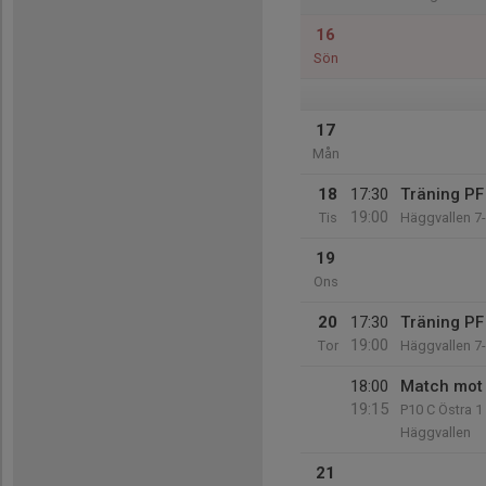
16
Sön
17
Mån
18
17:30
Träning PF
19:00
Tis
Häggvallen 7
19
Ons
20
17:30
Träning PF
19:00
Tor
Häggvallen 7
18:00
Match mot 
19:15
P10 C Östra 1
Häggvallen
21