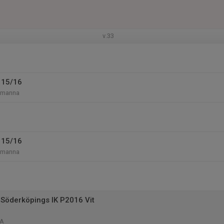
v.33
 15/16
-manna
 15/16
-manna
Söderköpings IK P2016 Vit
 A