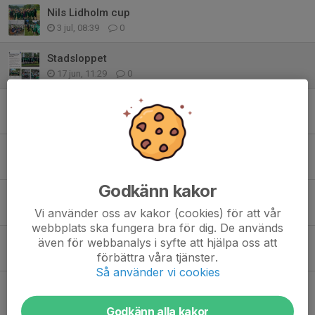
Nils Lidholm cup
3 jul, 08:39
0
Stadsloppet
17 jun, 11:29
0
Klara färdig städa
9 maj, 20:01
2
Träningsmatch i vårsolen
22 mar, 10:21
3
Godkänn kakor
Träningen är igång
20 jan, 10:57
2
Vi använder oss av kakor (cookies) för att vår
webbplats ska fungera bra för dig. De används
Julavslutning och lov
även för webbanalys i syfte att hjälpa oss att
förbättra våra tjänster.
21 dec 2025
0
Så använder vi cookies
Träningsmatcher ⚽️
7 dec 2025
0
Godkänn alla kakor