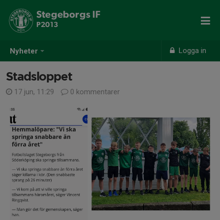
Stegeborgs IF
P2013
Logga in
Nyheter
Stadsloppet
17 jun, 11:29
0 kommentarer