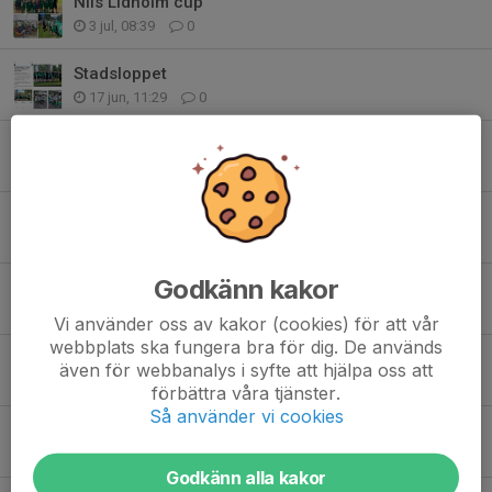
Nils Lidholm cup
3 jul, 08:39
0
Stadsloppet
17 jun, 11:29
0
Klara färdig städa
9 maj, 20:01
2
Träningsmatch i vårsolen
22 mar, 10:21
3
Godkänn kakor
Träningen är igång
20 jan, 10:57
2
Vi använder oss av kakor (cookies) för att vår
webbplats ska fungera bra för dig. De används
Julavslutning och lov
även för webbanalys i syfte att hjälpa oss att
21 dec 2025
0
förbättra våra tjänster.
Så använder vi cookies
Träningsmatcher ⚽️
7 dec 2025
0
Godkänn alla kakor