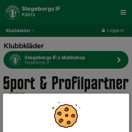
Stegeborgs IF
P2013
Logga in
Klubbkläder
Klubbkläder
Stegeborgs IF:s klubbshop
Stegeborgs IF
Vid frågor ang kläder, kontakta Emil Södling