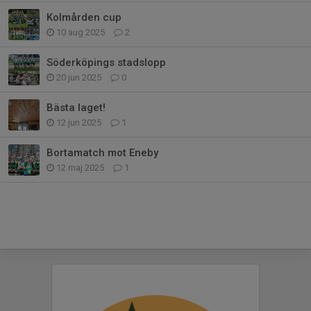
Kolmården cup
10 aug 2025
2
Söderköpings stadslopp
20 jun 2025
0
Bästa laget!
12 jun 2025
1
Bortamatch mot Eneby
12 maj 2025
1