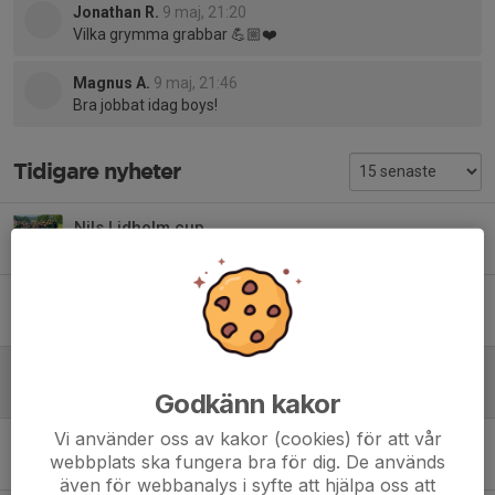
Jonathan R.
9 maj, 21:20
Vilka grymma grabbar 💪🏼❤️
Magnus A.
9 maj, 21:46
Bra jobbat idag boys!
Tidigare nyheter
Nils Lidholm cup
3 jul, 08:39
0
Stadsloppet
17 jun, 11:29
0
Klara färdig städa
9 maj, 20:01
2
Godkänn kakor
Vi använder oss av kakor (cookies) för att vår
Träningsmatch i vårsolen
webbplats ska fungera bra för dig. De används
22 mar, 10:21
3
även för webbanalys i syfte att hjälpa oss att