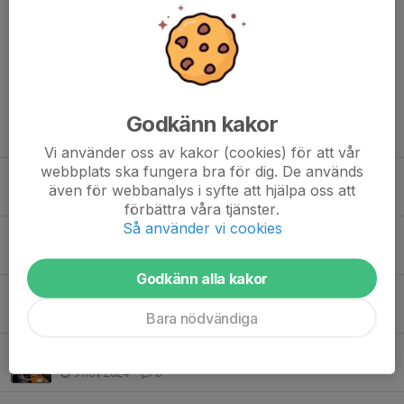
Kommentarer
Godkänn kakor
Tidigare nyheter
Vi använder oss av kakor (cookies) för att vår
webbplats ska fungera bra för dig. De används
SGS Nostalgiträff 2025
även för webbanalys i syfte att hjälpa oss att
22 nov 2025
0
förbättra våra tjänster.
Så använder vi cookies
SGS Nostalgiträff 2025
17 nov 2025
0
Godkänn alla kakor
Årsmöte Gamla Stegeborgare
4 apr 2025
0
Bara nödvändiga
SGS Nostalgiträff 2024
9 nov 2024
0