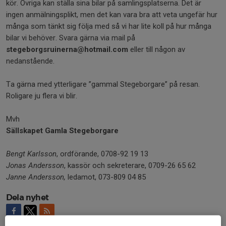
kör. Övriga kan ställa sina bilar på samlingsplatserna. Det är
ingen anmälningsplikt, men det kan vara bra att veta ungefär hur
många som tänkt sig följa med så vi har lite koll på hur många
bilar vi behöver. Svara gärna via mail på
stegeborgsruinerna@hotmail.com
eller till någon av
nedanstående.
Ta gärna med ytterligare ”gammal Stegeborgare” på resan.
Roligare ju flera vi blir.
Mvh
Sällskapet Gamla Stegeborgare
Bengt Karlsson
, ordförande, 0708-92 19 13
Jonas Andersson
, kassör och sekreterare, 0709-26 65 62
Janne Andersson,
ledamot, 073-809 04 85
Dela nyhet