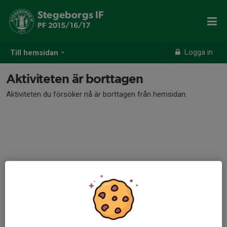
Stegeborgs IF
PF 2015/16/17
Logga in
Till hemsidan
Aktiviteten är borttagen
Aktiviteten du försöker nå är borttagen från hemsidan.