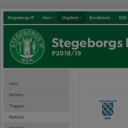
Stegeborgs IF
Herr
Ungdom
Bordtennis
SGS
Stegeborgs 
P2018/19
Hem
Nyheter
Truppen
Matcher