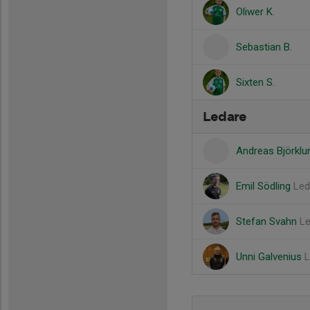
Oliwer K.
Sebastian B.
Sixten S.
Ledare
Andreas Björkl
Emil Södling
Led
Stefan Svahn
Le
Unni Galvenius
L