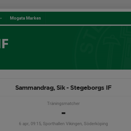
Mogata Marken
IF
Sammandrag, Sik - Stegeborgs IF
Träningsmatcher
-
6 apr, 09:15, Sporthallen Vikingen, Söderköping