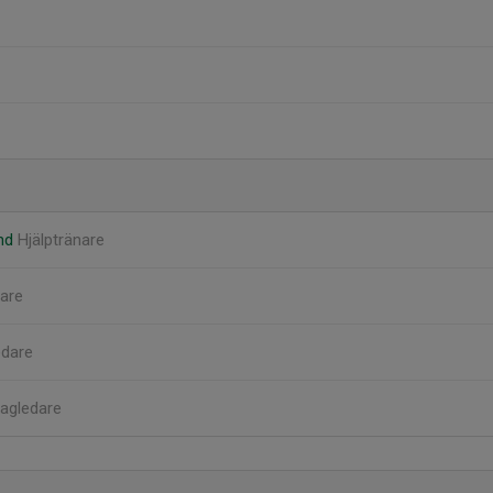
und
Hjälptränare
are
dare
agledare