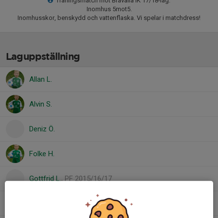
Träningsmatch mot Bråvalla IK 17/18-lag.
Inomhus 5mot5.
Inomhusskor, benskydd och vattenflaska. Vi spelar i matchdress!
Laguppställning
Allan L.
Alvin S.
Deniz Ö.
Folke H.
Gottfrid L.
, PF 2015/16/17
Jacob S.