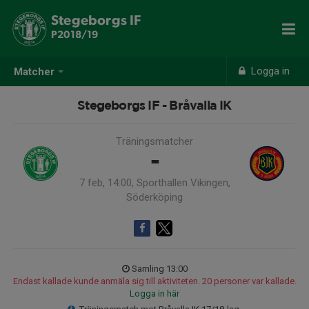
Stegeborgs IF
P2018/19
Logga in
Matcher
Stegeborgs IF - Bråvalla IK
Träningsmatcher
-
7 feb, 14:00, Sporthallen Vikingen,
Söderköping
Samling 13:00
Endast kallade kunde anmäla sig till aktiviteten. 20 personer var kallade.
Logga in här