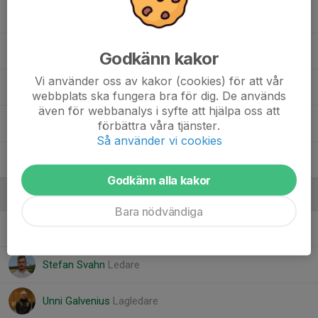
Lias R.
Ludvig B.
Godkänn kakor
Vi använder oss av kakor (cookies) för att vår
Lukaz R.
, PF 2015/16/17
webbplats ska fungera bra för dig. De används
även för webbanalys i syfte att hjälpa oss att
Mio F.
förbättra våra tjänster.
Så använder vi cookies
Sebastian B.
Godkänn alla kakor
Ledare
Bara nödvändiga
Emil Södling
Ledare
Stefan Svahn
Ledare
Unni Galvenius
Lagledare