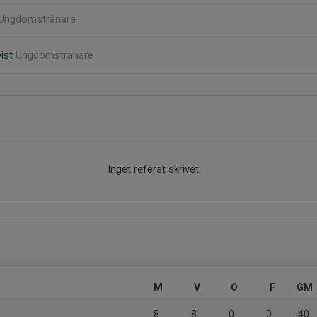
Ungdomstränare
vist
Ungdomstränare
Inget referat skrivet
M
V
O
F
GM
8
8
0
0
40