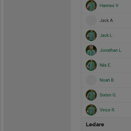
Hannes V.
Jack A.
Jack L.
Jonathan L.
Nils E.
Noah B.
Sixten G.
Vince R.
Ledare