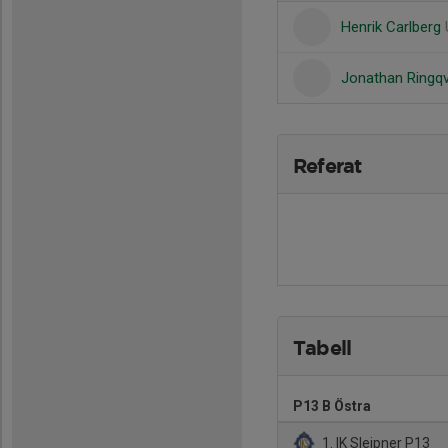
Henrik Carlberg
Jonathan Ringq
Referat
Tabell
P13 B Östra
1. IK Sleipner P13