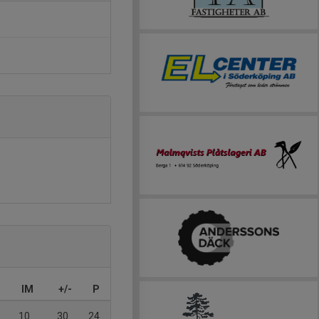
IM
+/-
P
10
30
24