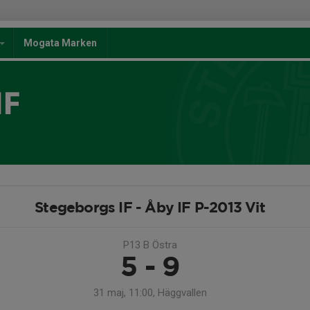
Mogata Marken
IF
Stegeborgs IF - Åby IF P-2013 Vit
P13 B Östra
5 - 9
31 maj, 11:00, Häggvallen