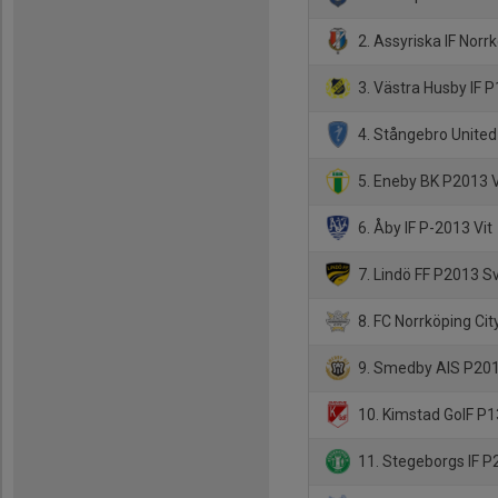
2. Assyriska IF Norr
3. Västra Husby IF P
4. Stångebro United
5. Eneby BK P2013 V
6. Åby IF P-2013 Vit
7. Lindö FF P2013 S
8. FC Norrköping Ci
9. Smedby AIS P201
10. Kimstad GoIF P
11. Stegeborgs IF P