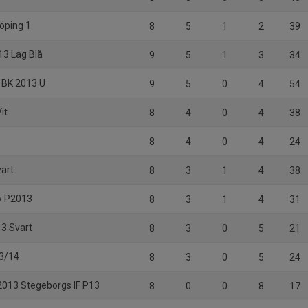
köping 1
8
5
1
2
39
13 Lag Blå
9
5
1
3
34
 BK 2013 U
9
5
0
4
54
it
8
4
0
4
38
8
4
0
4
24
vart
8
3
1
4
38
ty P2013
8
3
1
4
31
3 Svart
8
3
0
5
21
13/14
8
3
0
5
24
2013 Stegeborgs IF P13
8
0
0
8
17