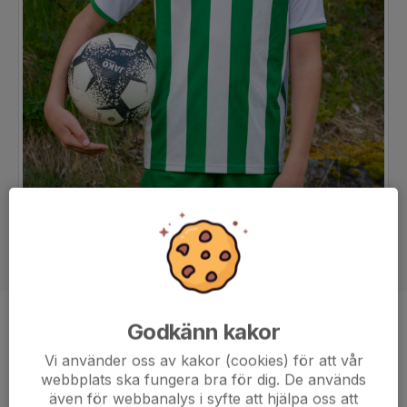
Godkänn kakor
Position
-
Ålder
13 år
Vi använder oss av kakor (cookies) för att vår
webbplats ska fungera bra för dig. De används
även för webbanalys i syfte att hjälpa oss att