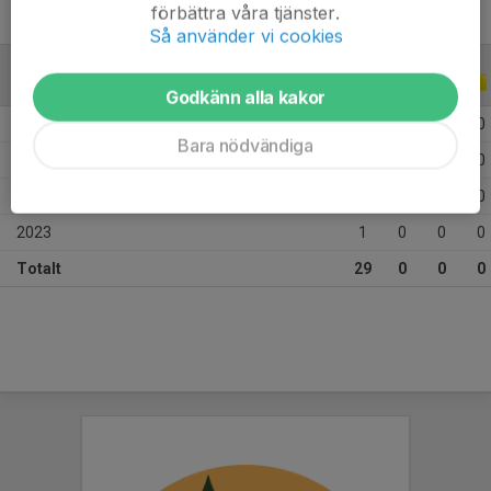
förbättra våra tjänster.
Så använder vi cookies
ALLA SERIER
ALLA ÅR
Godkänn alla kakor
2026
7
0
0
0
Bara nödvändiga
2025
11
0
0
0
2024
10
0
0
0
2023
1
0
0
0
Totalt
29
0
0
0