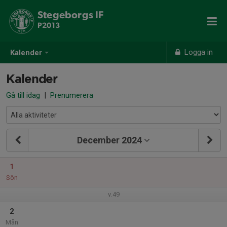
Stegeborgs IF
P2013
Logga in
Kalender
Kalender
Gå till idag
|
Prenumerera
December 2024
1
Sön
v.49
2
Mån