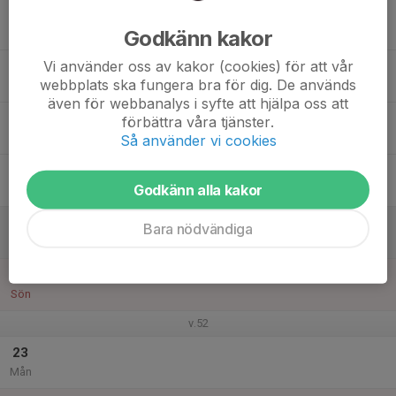
17
18:30
Träning P2013
20:00
Godkänn kakor
Tis
Vikingavallen
Vi använder oss av kakor (cookies) för att vår
18
webbplats ska fungera bra för dig. De används
Ons
även för webbanalys i syfte att hjälpa oss att
19
förbättra våra tjänster.
Tor
Så använder vi cookies
20
Godkänn alla kakor
Fre
21
Bara nödvändiga
Lör
22
Sön
v.52
23
Mån