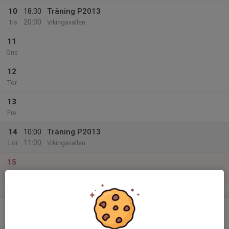
10
18:30
Träning P2013
20:00
Tis
Vikingavallen
11
Ons
12
Tor
13
Fre
14
10:00
Träning P2013
11:00
Lör
Vikingavallen
15
Sön
v.51
16
Mån