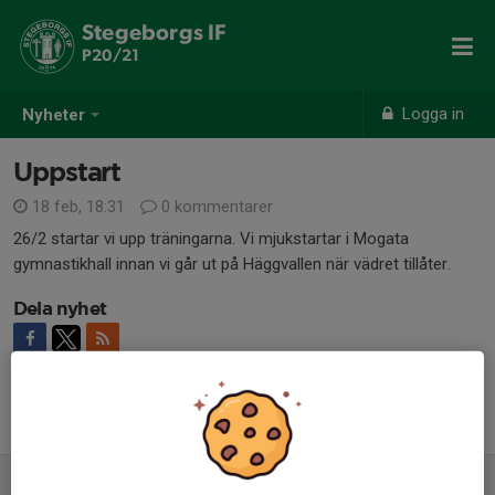
Stegeborgs IF
P20/21
Logga in
Nyheter
Uppstart
18 feb, 18:31
0 kommentarer
26/2 startar vi upp träningarna. Vi mjukstartar i Mogata
gymnastikhall innan vi går ut på Häggvallen när vädret tillåter.
Dela nyhet
Tidigare nyheter
Uppstart