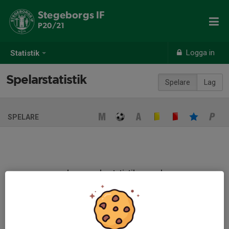
Stegeborgs IF
P20/21
Logga in
Statistik
Spelarstatistik
Spelare
Lag
SPELARE
Ingen spelarstatistik sparad
När ni fyller i uppställning på respektive match visas statistiken
automatiskt på denna sida