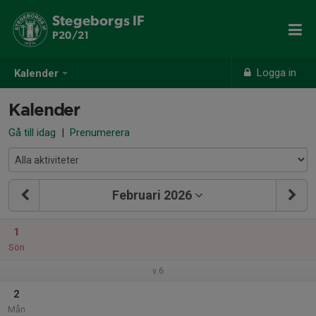
Stegeborgs IF
P20/21
Logga in
Kalender
Kalender
Gå till idag
|
Prenumerera
Februari 2026
1
Sön
v.6
2
Mån