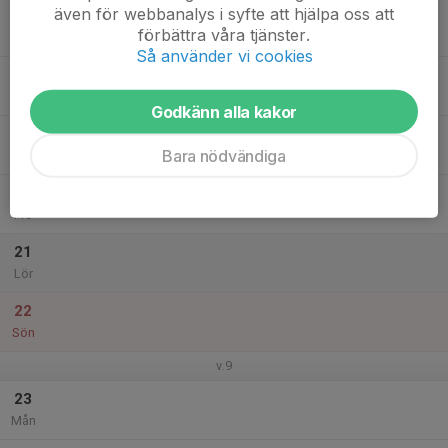
även för webbanalys i syfte att hjälpa oss att
17
förbättra våra tjänster.
Tis
Så använder vi cookies
18
Ons
Godkänn alla kakor
19
Bara nödvändiga
Tor
20
Fre
21
Lör
22
Sön
v.9
23
Mån