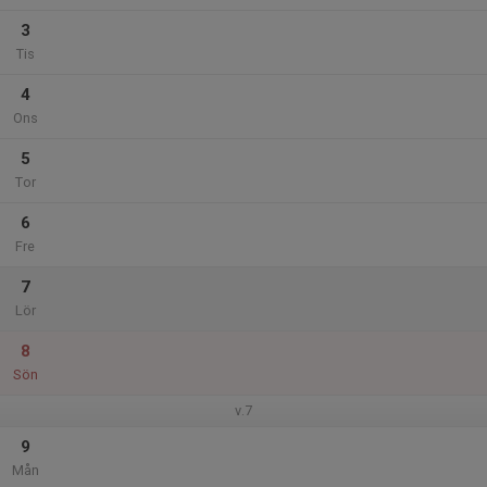
3
Tis
4
Ons
5
Tor
6
Fre
7
Lör
8
Sön
v.7
9
Mån