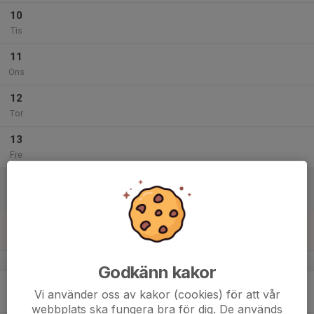
10
Tis
11
Ons
12
Tor
13
Fre
14
Lör
15
Sön
v.8
Godkänn kakor
16
Vi använder oss av kakor (cookies) för att vår
Mån
webbplats ska fungera bra för dig. De används