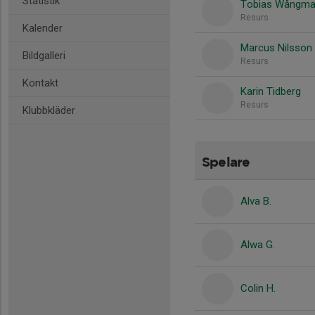
Statistik
Tobias Wångm
Resurs
Kalender
Marcus Nilsson
Bildgalleri
Resurs
Kontakt
Karin Tidberg
Resurs
Klubbkläder
Spelare
Alva B.
Alwa G.
Colin H.