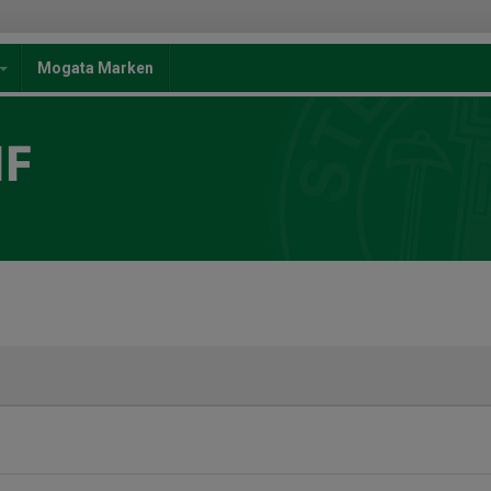
Mogata Marken
IF