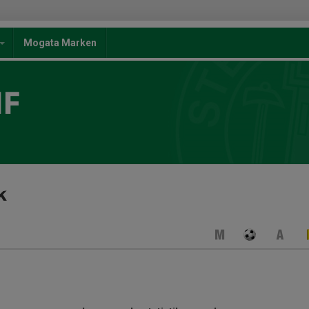
Mogata Marken
IF
k