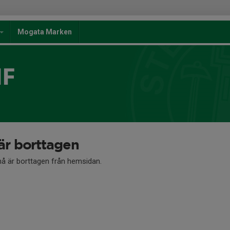
Mogata Marken
IF
r borttagen
 är borttagen från hemsidan.