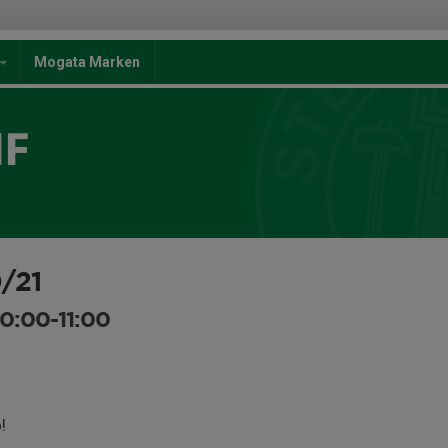
Mogata Marken
IF
/21
10:00-11:00
!