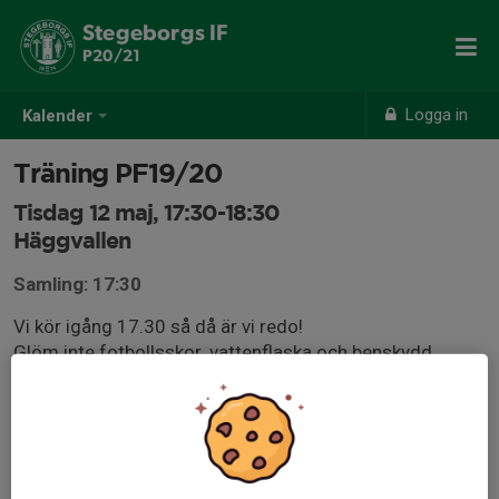
Stegeborgs IF
P20/21
Logga in
Kalender
Träning PF19/20
Tisdag 12 maj, 17:30-18:30
Häggvallen
Samling: 17:30
Vi kör igång 17.30 så då är vi redo!
Glöm inte fotbollsskor, vattenflaska och benskydd.