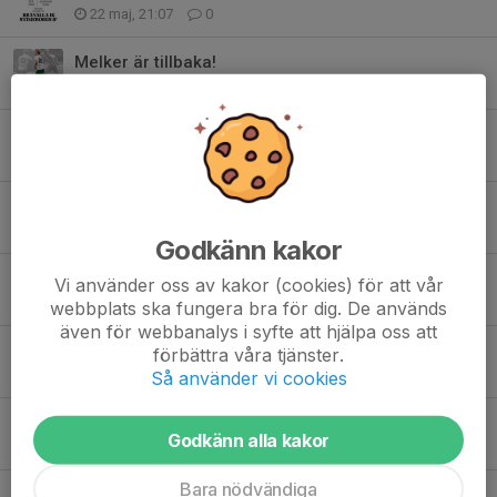
22 maj, 21:07
0
Melker är tillbaka!
10 maj, 18:21
0
Delad pott
2 maj, 13:00
0
Hemmapremiär
15 apr, 21:04
1
Godkänn kakor
Nyförvärv
Vi använder oss av kakor (cookies) för att vår
11 dec 2025
0
webbplats ska fungera bra för dig. De används
även för webbanalys i syfte att hjälpa oss att
Ny huvudtränare
förbättra våra tjänster.
8 dec 2025
0
Så använder vi cookies
Innebandy på tisdagar
Godkänn alla kakor
5 dec 2025
0
Bara nödvändiga
SERIESEGRARE DIV 7 2025