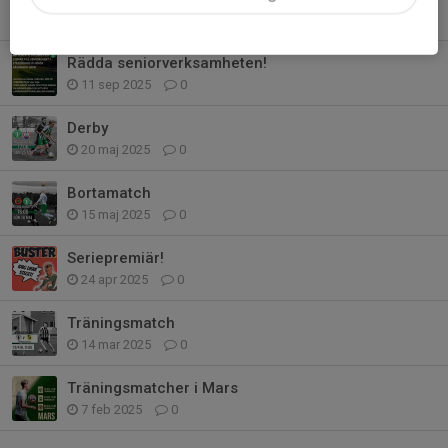
24 sep 2025
0
Rädda seniorverksamheten!
11 sep 2025
0
Derby
20 maj 2025
0
Bortamatch
15 maj 2025
0
Seriepremiär!
24 apr 2025
0
Träningsmatch
14 mar 2025
0
Träningsmatcher i Mars
7 feb 2025
0