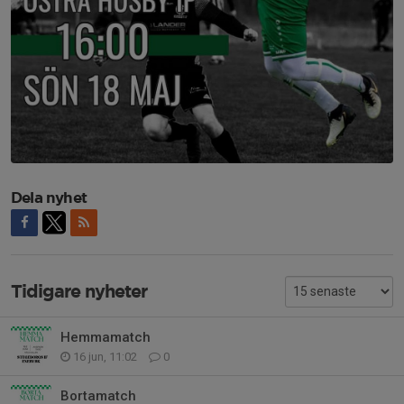
Dela nyhet
Tidigare nyheter
Hemmamatch
16 jun, 11:02
0
Bortamatch