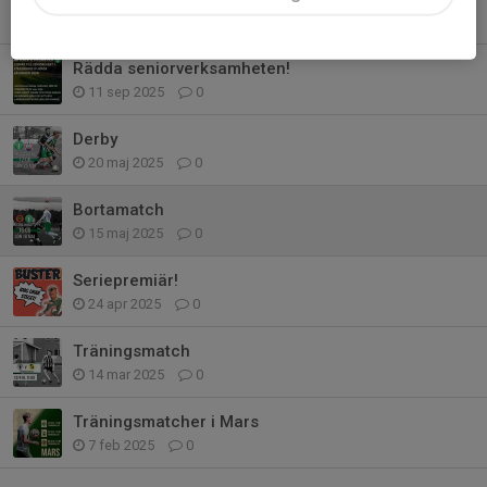
24 sep 2025
0
Rädda seniorverksamheten!
11 sep 2025
0
Derby
20 maj 2025
0
Bortamatch
15 maj 2025
0
Seriepremiär!
24 apr 2025
0
Träningsmatch
14 mar 2025
0
Träningsmatcher i Mars
7 feb 2025
0