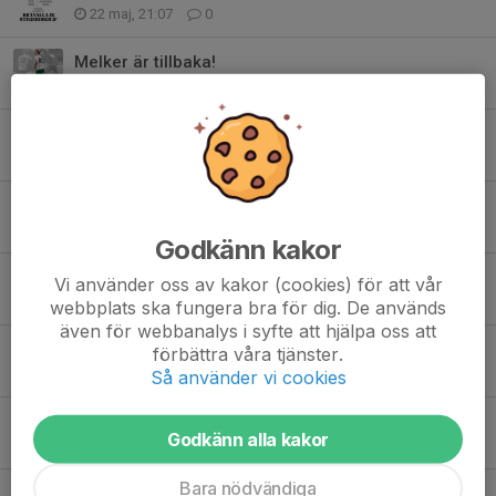
22 maj, 21:07
0
Melker är tillbaka!
10 maj, 18:21
0
Delad pott
2 maj, 13:00
0
Hemmapremiär
15 apr, 21:04
1
Godkänn kakor
Nyförvärv
Vi använder oss av kakor (cookies) för att vår
11 dec 2025
0
webbplats ska fungera bra för dig. De används
även för webbanalys i syfte att hjälpa oss att
Ny huvudtränare
förbättra våra tjänster.
8 dec 2025
0
Så använder vi cookies
Innebandy på tisdagar
Godkänn alla kakor
5 dec 2025
0
Bara nödvändiga
SERIESEGRARE DIV 7 2025