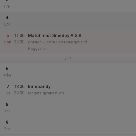
Fre
4
Lör
5
11:00
Match mot Smedby AIS B
13:00
Sön
Division 7 Östra Herr Östergötland
Häggvallen
v.41
6
Mån
7
18:00
Innebandy
20:00
Tis
Mogata gymnastikhall
8
Ons
9
Tor