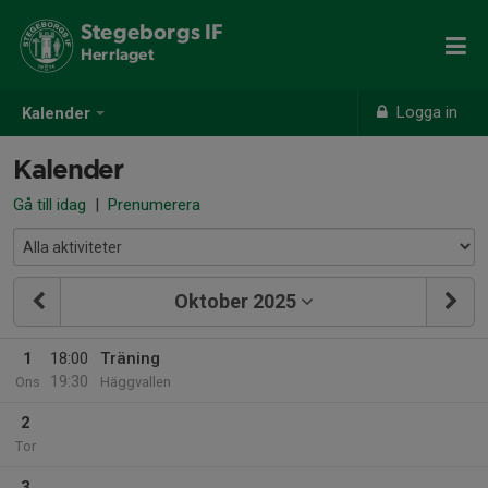
Stegeborgs IF
Herrlaget
Logga in
Kalender
Kalender
Gå till idag
|
Prenumerera
Oktober 2025
1
18:00
Träning
19:30
Ons
Häggvallen
2
Tor
3