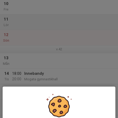
10
Fre
11
Lör
12
Sön
v.42
13
Mån
14
18:00
Innebandy
20:00
Tis
Mogata gymnastikhall
15
Ons
16
Tor