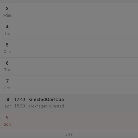
3
Mån
4
Tis
5
Ons
6
Tor
7
Fre
8
12:40
KimstadGoifCup
15:30
Lör
Krokhagen, Kimstad
9
Sön
v.33