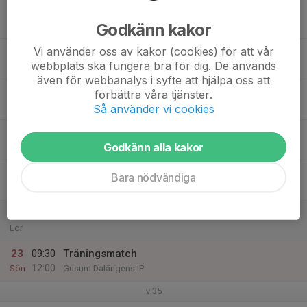
17
Godkänn kakor
Mån
Vi använder oss av kakor (cookies) för att vår
18
webbplats ska fungera bra för dig. De används
Tis
även för webbanalys i syfte att hjälpa oss att
19
förbättra våra tjänster.
Ons
Så använder vi cookies
20
Godkänn alla kakor
Tor
21
Bara nödvändiga
Fre
22
Lör
23
09:30
Träningsmatch
12:00
Sön
Gusum Dalängens IP
v.35