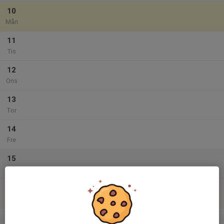
10
Mån
11
Tis
12
Ons
13
Tor
14
Fre
15
Lör
16
Sön
v.34