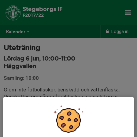
Stegeborgs IF
F2017/22
Logga in
Kalender
Uteträning
Lördag 6 jun, 10:00-11:00
Häggvallen
Samling: 10:00
Glöm inte fotbollsskor, benskydd och vattenflaska.
Uppskattas om någon förälder kan hjälpa till om vi
behöver dela upp gruppen.