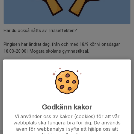
Har du också nåtts av Trulseffekten?
Pingisen har ändrat dag, från och med 18/9 kör vi onsdagar
18.00-20.00 i Mogata skolans gymnastiksal.
Ingen föranmälan eller tidigare erfarenhet krävs! Ta med eget
rack om du har!
Välkomna!
Dela nyhet
Godkänn kakor
Vi använder oss av kakor (cookies) för att vår
Tidigare nyheter
webbplats ska fungera bra för dig. De används
även för webbanalys i syfte att hjälpa oss att