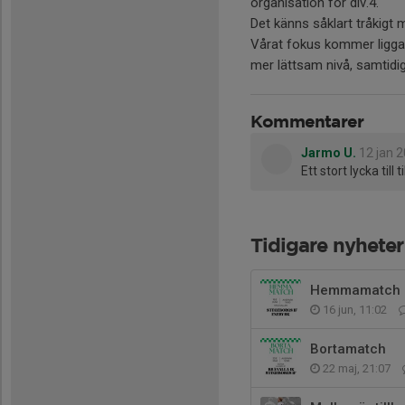
organisation för div.4.
Det känns såklart tråkigt 
Vårat fokus kommer ligga 
mer lättsam nivå, samtidigt
Kommentarer
Jarmo U.
12 jan 
Ett stort lycka till 
Tidigare nyheter
Hemmamatch
16 jun, 11:02
Bortamatch
22 maj, 21:07