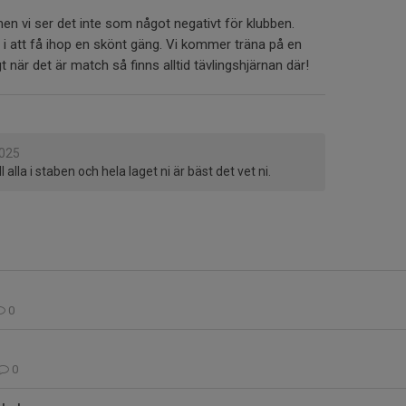
men vi ser det inte som något negativt för klubben.
i att få ihop en skönt gäng. Vi kommer träna på en
 när det är match så finns alltid tävlingshjärnan där!
2025
till alla i staben och hela laget ni är bäst det vet ni.
0
0