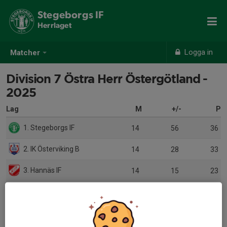
Stegeborgs IF
Herrlaget
Logga in
Matcher
Division 7 Östra Herr Östergötland -
2025
Lag
M
+/-
P
1. Stegeborgs IF
14
56
36
2. IK Österviking B
14
28
33
3. Hannäs IF
14
15
23
4. Kuddby IF B
14
19
22
5. Smedby AIS B
14
5
19