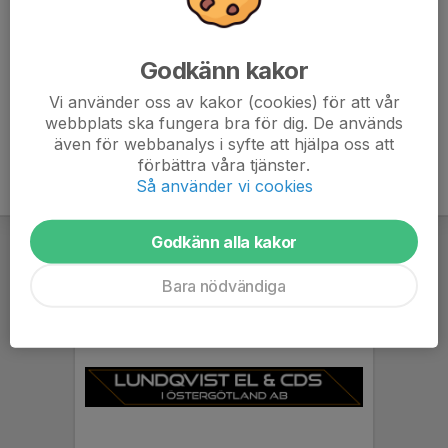
6. Bråvalla IK B
14
-29
11
7. Reijmyre IF B
14
-38
11
Godkänn kakor
8. Östra Ryds IF B
14
-56
6
Vi använder oss av kakor (cookies) för att vår
webbplats ska fungera bra för dig. De används
även för webbanalys i syfte att hjälpa oss att
förbättra våra tjänster.
Så använder vi cookies
Godkänn alla kakor
Bara nödvändiga