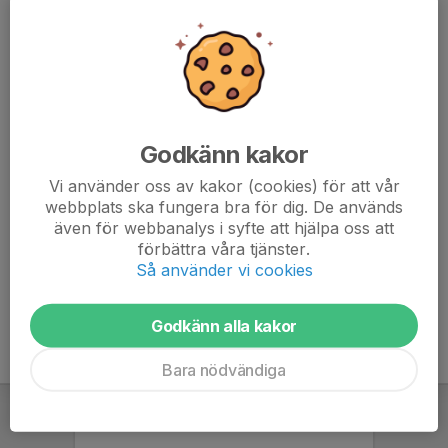
6. Dagsbergs IF
22
24
39
7. Krokeks IF
22
-23
21
8. FF Jaguar Norrköping
22
-33
21
9. Finspångs FK
22
-55
19
Godkänn kakor
10. Adas United IF B
22
-21
16
Vi använder oss av kakor (cookies) för att vår
webbplats ska fungera bra för dig. De används
11. Svärtinge SK
22
-54
15
även för webbanalys i syfte att hjälpa oss att
förbättra våra tjänster.
12. Saltängens BK
22
-43
8
Så använder vi cookies
Godkänn alla kakor
Bara nödvändiga