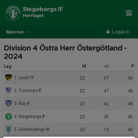
Stegeborgs IF
Herrlaget
Logga in
Matcher
Division 4 Östra Herr Östergötland -
2024
Lag
M
+/-
P
1. Lindö FF
22
67
56
2. Torstorps IF
22
47
48
3. Åby IF
22
42
48
4. Stegeborgs IF
22
35
46
5. Söderköpings IK
22
14
40