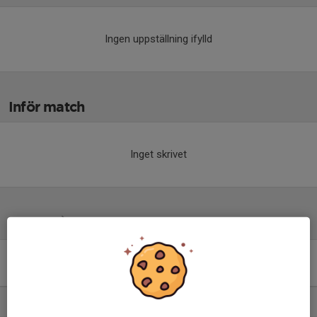
Ingen uppställning ifylld
Inför match
Inget skrivet
Tabell
Division 6 Norra Herr
Östergötland
M
+/-
P
1. Syrianska Norrköping IK
11
66
33