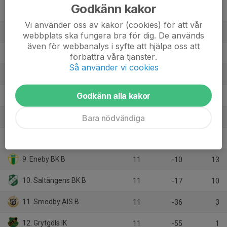
Godkänn kakor
2. IK Sleipner B
11
19
25
Vi använder oss av kakor (cookies) för att vår
3. Svärtinge SK B
11
20
23
webbplats ska fungera bra för dig. De används
även för webbanalys i syfte att hjälpa oss att
4. FF Jaguar Norrköping B
11
13
23
förbättra våra tjänster.
Så använder vi cookies
5. Bråvalla IK
11
7
17
Godkänn alla kakor
6. Reijmyre IF
11
-3
15
7. Stegeborgs IF
Bara nödvändiga
11
1
13
8. Viola FC
11
-5
13
9. Eneby BK B
11
-10
13
10. Saltängens BK B
11
-17
10
11. Smedby AIS B
11
-36
3
12. Grytgöls IK
11
-55
1