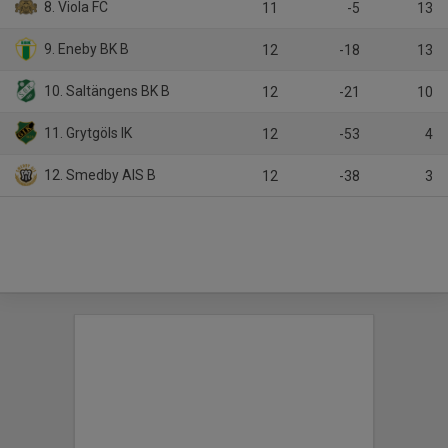
8. Viola FC
11
-5
13
9. Eneby BK B
12
-18
13
10. Saltängens BK B
12
-21
10
11. Grytgöls IK
12
-53
4
12. Smedby AIS B
12
-38
3