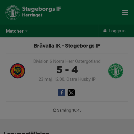
Stegeborgs IF
Herrlaget
Logga in
Matcher
Bråvalla IK - Stegeborgs IF
Division 6 Norra Herr Östergötland
5 - 4
23 maj, 12:00, Östra Husby IP
Samling 10:45