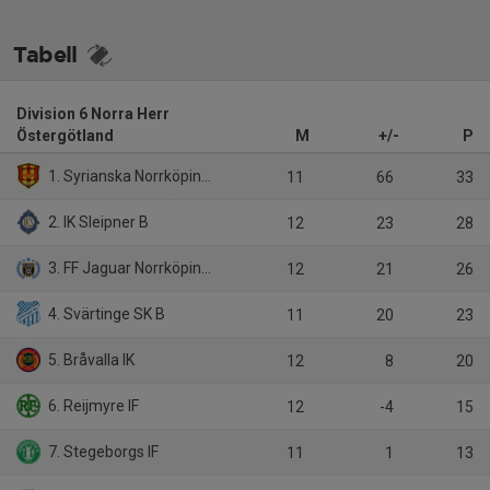
Tabell
Division 6 Norra Herr
Östergötland
M
+/-
P
1. Syrianska Norrköping IK
11
66
33
2. IK Sleipner B
12
23
28
3. FF Jaguar Norrköping B
12
21
26
4. Svärtinge SK B
11
20
23
5. Bråvalla IK
12
8
20
6. Reijmyre IF
12
-4
15
7. Stegeborgs IF
11
1
13