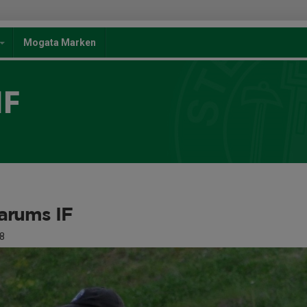
Mogata Marken
IF
garums IF
8