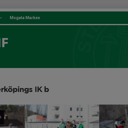
Mogata Marken
IF
erköpings IK b