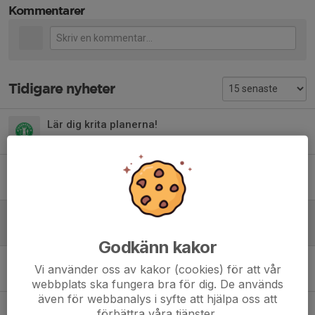
Kommentarer
Tidigare nyheter
Lär dig krita planerna!
4 aug, 21:27
0
Sommaravslutning!
18 jun, 11:23
0
Vi behöver er hjälp!
2 jun, 22:03
0
Godkänn kakor
Vi söker anläggningsansvariga!
Vi använder oss av kakor (cookies) för att vår
6 maj, 18:31
0
webbplats ska fungera bra för dig. De används
även för webbanalys i syfte att hjälpa oss att
Medlemskap i Stegeborg
förbättra våra tjänster.