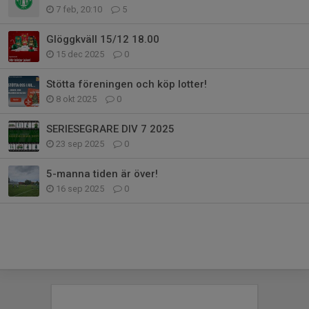
7 feb, 20:10
5
Glöggkväll 15/12 18.00
15 dec 2025
0
Stötta föreningen och köp lotter!
8 okt 2025
0
SERIESEGRARE DIV 7 2025
23 sep 2025
0
5-manna tiden är över!
16 sep 2025
0