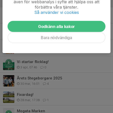
även för webbanalys i syfte att hjälpa oss att
6 maj, 18:31
0
förbättra våra tjänster.
Så använder vi cookies
Medlemskap i Stegeborg
6 maj, 15:08
0
Godkänn alla kakor
Mogata marken
8 apr, 11:21
0
Bara nödvändiga
Mogata Marken närmar sig
7 apr, 16:03
2
Vi startar flicklag!
3 apr, 07:46
0
Årets Stegeborgare 2025
30 mar, 16:01
4
Fixardag!
28 mar, 17:38
1
Mogata Marken