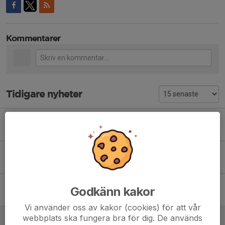
Kommentarer
Tidigare nyheter
Lär dig krita planerna!
4 aug, 21:27
0
Sommaravslutning!
18 jun, 11:23
0
Vi behöver er hjälp!
Godkänn kakor
2 jun, 22:03
0
Vi använder oss av kakor (cookies) för att vår
Vi söker anläggningsansvariga!
webbplats ska fungera bra för dig. De används